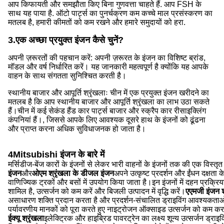
आप किफायती और समझौता किए बिना गुणवत्ता चाहते हैं. आप FSH के
साथ यह पाया है. ऑटो पार्ट्स का पुनर्चक्रण कम कच्चे माल प्रसंस्करण का
मतलब है, हमारी कीमतों को कम रखने और हमारे समुदायों को हरा.
3.एक अच्छा प्रयुक्त इंजन कैसे चुनें?
अपनी ज़रूरतों की पहचान करें: अपनी ज़रूरत के इंजन का विशिष्ट ब्रांड,
मॉडल और वर्ष निर्धारित करें। यह जानकारी महत्वपूर्ण है क्योंकि यह आपके
वाहन के साथ संगतता सुनिश्चित करती है।
स्थानीय बाजार और आपूर्ति श्रृंखलाः चीन में एक प्रयुक्त इंजन खरीदने का
मतलब है कि आप स्थानीय बाजार और आपूर्ति श्रृंखला का लाभ उठा सकते
हैं।चीन में कई सेकंड हैंड कार पार्ट्स बाजार और स्क्रैप कार रीसाइक्लिंग
कंपनियां हैं।, जिससे आपके लिए आवश्यक दूसरे हाथ के इंजनों को ढूंढना
और प्राप्त करना अधिक सुविधाजनक हो जाता है।
4Mitsubishi इंजन के बारे में
मर्सिडीज-बेंज कारों के इंजनों से लेकर भारी वाहनों के इंजनों तक की एक विस्तृ
इंजन
और
ओएम श्रृंखला के डीजल इंजन
अपने उत्कृष्ट प्रदर्शन और ईंधन दक्षता 
वाणिज्यिक ट्रकों और बसों में उपयोग किया जाता है।इन इंजनों में दहन प्रक्रि
शामिल है, उत्सर्जन को कम करें और बिजली उत्पादन में वृद्धि करें।
एएमजी इंजन श
असाधारण शक्ति प्रदान करता है और प्रदर्शन-संचालित ड्राइविंग आवश्यकताओ
पर्यावरणीय मानकों को पूरा करते हुए नाइट्रोजन ऑक्साइड उत्सर्जन को कम 
ईक्यू श्रृंखला
इलेक्ट्रिक और हाइब्रिड पावरट्रेन का लक्ष्य शून्य उत्सर्जन ड्राइवि