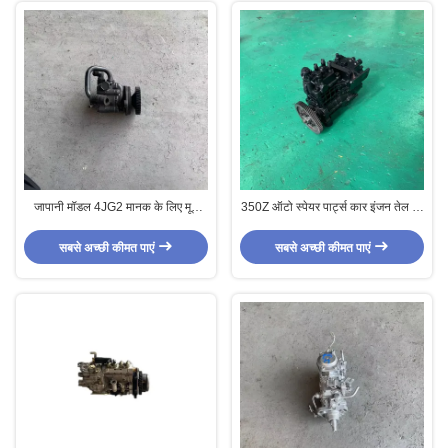
जापानी मॉडल 4JG2 मानक के लिए मूल
350Z ऑटो स्पेयर पार्ट्स कार इंजन तेल पंप
6HK1 पावर स्टीयरिंग पंप
Yanmar के लिए 4TNV94 129900-
32001
सबसे अच्छी कीमत पाएं
सबसे अच्छी कीमत पाएं