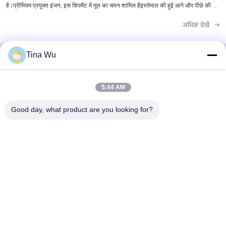
है।प्रीमियम प्रयुक्त इंजन, इस शिपमेंट में मूल का चयन शामिल हैइस्तेमाल की हुई आगे और पीछे की धुरी
और ट्रक केबिनयह कंपनी के ...
अधिक देखें
Tina Wu
त्वरित संपर्क करें
5:44 AM
Good day, what product are you looking for?
पता
नंबर 13, Xiaxikeng Zhongqiao विकास क्षेत्र, Songgang Shiquan
प्रबंधन क्षेत्र, Shishan Town, Nanhai District, Foshan City
टेलीफोन
86-137-2462-9982
ईमेल
Lilyfsh@outlook.com