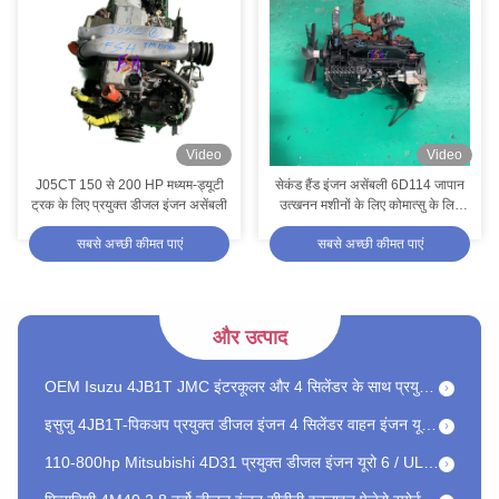
100-300 हॉर्स पावर मित्सुबिशी 6D16-1A मित्सुबिशी ट्रक प्रत्यक्ष इंजेक्शन के लिए प्रयुक्त डीजल इंजन
मित्सुबिशी 6D16-1A डायरेक्ट इंजेक्शन डीजल इंजन यूरो 5 / यूरो 6
मिट्सुबिशी 1994-2004 वर्ष के लिए प्रयुक्त 6D17 डीजल इंजन को बदलने/मरम्मत करने का उद्देश्य
ISUZU कार फिटिंग डीजल इंजन Assy M11 440 यूरो IV 4 ट्रकों के लिए इंजन
Video
Video
जापान मित्सुबिशी 4D34 समुद्री ट्रक और कृषि वाहन के लिए डीजल इंजन टिकाऊ
J05CT 150 से 200 HP मध्यम-ड्यूटी
सेकंड हैंड इंजन असेंबली 6D114 जापान
ट्रक के लिए प्रयुक्त डीजल इंजन असेंबली
उत्खनन मशीनों के लिए कोमात्सु के लिए
Cummins M11 385 6 सिलेंडर EFI प्रयुक्त डीजल इंजन हॉर्सपावर 385 एचपी
इंजन
सबसे अच्छी कीमत पाएं
सबसे अच्छी कीमत पाएं
भारी ट्रकों और वाणिज्यिक वाहनों के लिए वोल्वो डी11 प्रयुक्त इंजन डीजल विधानसभा
6D17 ट्रकों के लिए इस्तेमाल किया गया डीजल मित्सुबिशी इंजन अच्छी स्थिति और बजट के अनुकूल
385 एचपी कमिंस 420 कॉमिन्स ट्रकों के लिए प्रयुक्त डीजल इंजन विधानसभा
और उत्पाद
OEM Isuzu 4JB1T JMC इंटरकूलर और 4 सिलेंडर के साथ प्रयुक्त डीजल इंजन
इसुजु 4JB1T-पिकअप प्रयुक्त डीजल इंजन 4 सिलेंडर वाहन इंजन यूरो 4
110-800hp Mitsubishi 4D31 प्रयुक्त डीजल इंजन यूरो 6 / ULEV एसयूवी ट्रक के लिए
मित्सुबिशी 4M40 2.8 टर्बो डीजल इंजन सीवीटी इनलाइन पेजेरो स्पोर्ट ऑटो पार्ट्स