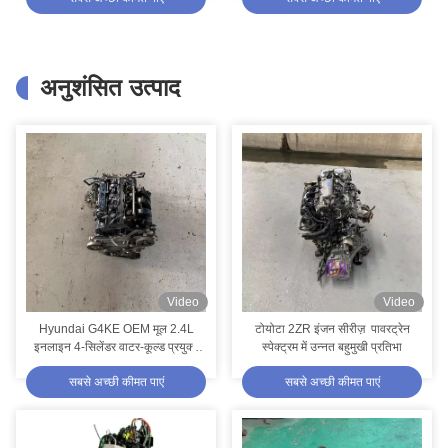
अनुशंसित उत्पाद
Video
Video
Hyundai G4KE OEM मूल 2.4L
टोयोटा 2ZR इंजन सीरीज़ ️ पावरट्रेन
इनलाइन 4-सिलेंडर वाटर-कूल्ड प्रयुक्त
स्पेक्ट्रम में उन्नत बहुमुखी प्रतिभा
गैसोलीन इंजन
OEM Mitsubishi 4M40T इंजन के लिए डीजल ईंधन पंप
सबसे अच्छी कीमत पाएं
सबसे अच्छी कीमत पाएं
फोर्ड फोकस CAF483Q 4 सिलेंडर इनलाइन टर्बोचार्जेड प्रयुक्त गैसोलीन इंजन
4JB1-NKR ट्रक जापान डीजल इंजन 163hp घोड़े की शक्ति इसुजु मोटर