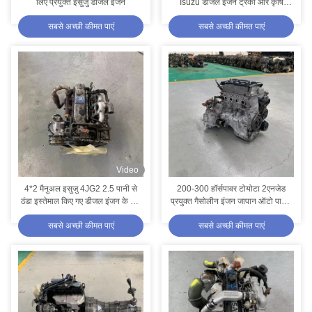
लिए प्रयुक्त इसुजु डीजल इंजन
Isuzu डीजल इंजन ट्रकों और कृषि
वाहनों के लिए उपयुक्त
सबसे अच्छी कीमत पाएं
सबसे अच्छी कीमत पाएं
Video
4*2 मैनुअल इसुजु 4JG2 2.5 पानी से
200-300 हॉर्सपावर टोयोटा 2एनजेड
ठंडा इस्तेमाल किए गए डीजल इंजन के लिए
प्रयुक्त गैसोलीन इंजन जापान ऑटो पार्ट्स
खुदाई फोर्कलिफ्ट के लिए
मोटर असेंबली
सबसे अच्छी कीमत पाएं
सबसे अच्छी कीमत पाएं