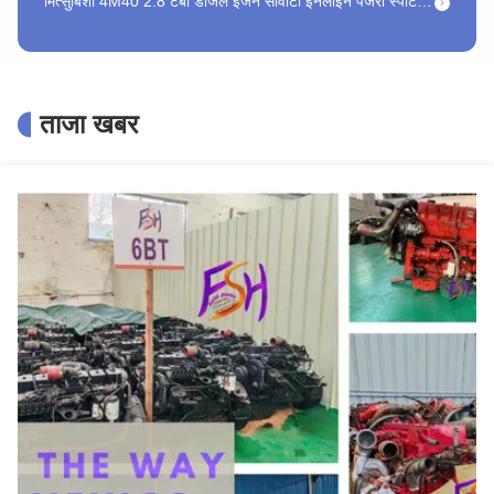
इसुजु 6BD1T खुदाई मशीन टर्बो ट्रांसमिशन के साथ इस्तेमाल किया इंजन डीजल
टोयोटा 2ZR दूसरा हाथ गैसोलीन इंजन ZWE211 मूल जापानी मोटर के लिए
मित्सुबिशी 6D34T खुदाई मशीन एसयूवी पैजेरो के लिए इस्तेमाल किया डीजल इंजन
ताजा खबर
Mazda LF2.0 4 सिलेंडर 2nd पेट्रोल इंजन के लिए प्रामाणिक Mazda ऑटो पार्ट
OEM Mitsubishi 4M40T इंजन के लिए डीजल ईंधन पंप
फोर्ड फोकस CAF483Q 4 सिलेंडर इनलाइन टर्बोचार्जेड प्रयुक्त गैसोलीन इंजन
4JB1-NKR ट्रक जापान डीजल इंजन 163hp घोड़े की शक्ति इसुजु मोटर
100-300 हॉर्स पावर मित्सुबिशी 6D16-1A मित्सुबिशी ट्रक प्रत्यक्ष इंजेक्शन के लिए प्रयुक्त डीजल इंजन