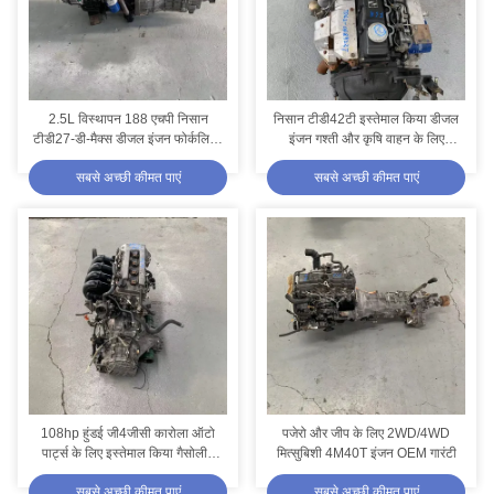
2.5L विस्थापन 188 एचपी निसान
निसान टीडी42टी इस्तेमाल किया डीजल
टीडी27-डी-मैक्स डीजल इंजन फोर्कलिफ्ट
इंजन गश्ती और कृषि वाहन के लिए
के लिए उपयोग किया जाता है
उपयुक्त
सबसे अच्छी कीमत पाएं
सबसे अच्छी कीमत पाएं
108hp हुंडई जी4जीसी कारोला ऑटो
पजेरो और जीप के लिए 2WD/4WD
पार्ट्स के लिए इस्तेमाल किया गैसोलीन
मित्सुबिशी 4M40T इंजन OEM गारंटी
इंजन
सबसे अच्छी कीमत पाएं
सबसे अच्छी कीमत पाएं