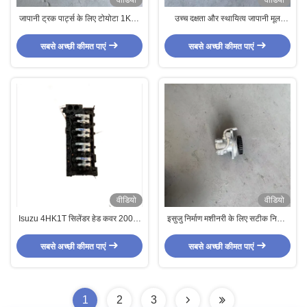
वीडियो
वीडियो
जापानी ट्रक पार्ट्स के लिए टोयोटा 1KZT
उच्च दक्षता और स्थायित्व जापानी मूल
प्रयुक्त ईंधन पंप
प्रयुक्त TD42 ईंधन पंप
सबसे अच्छी कीमत पाएं
सबसे अच्छी कीमत पाएं
वीडियो
वीडियो
Isuzu 4HK1T सिलेंडर हेड कवर 2004-
इसुजु निर्माण मशीनरी के लिए सटीक निर्मित
2006 वर्ष और इंजन कोड के लिए
4HK1 पावर स्टीयरिंग पंप
अनुकूलित
सबसे अच्छी कीमत पाएं
सबसे अच्छी कीमत पाएं
1
2
3