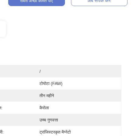
अब संपर्क करें
सबसे अच्छी कीमत पाएं
/
टोयोटा (FAW)
तीन महीने
ल:
कैरोला
उच्च गुणवत्ता
ली:
ट्रांजिस्टरकृत मैग्नेटो