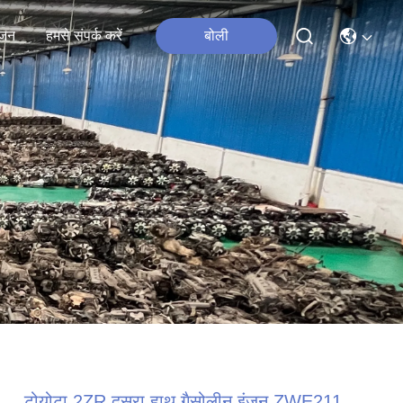
जन
हमसे संपर्क करें
बोली
टोयोटा 2ZR दूसरा हाथ गैसोलीन इंजन ZWE211