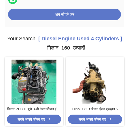
अब संपर्क करें
Your Search
[ Diesel Engine Used 4 Cylinders ]
मिलान
160
उत्पादों
निसान ZD30T यूरो 3-डी मैक्स डीजल इंजन
Hino J08Ct डीजल इंजन प्रयुक्त 6
इस्तेमाल किया 4 सिलेंडर 188 हॉर्स पावर
सिलेंडर ट्रक बस ऑटो पार्ट्स 150-500
सबसे अच्छी कीमत पाएं
सबसे अच्छी कीमत पाएं
हॉर्स पावर