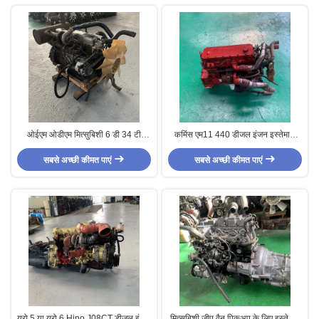
ओईएम ओडीएम मित्सुबिशी 6 डी 34 टी
कमिंस एम11 440 डीजल इंजन इस्तेमाल
डीजल इंजन फ्यूसो ट्रक के लिए उपयोग
किया टर्बोचार्ज किया नौसेना इंजन के लिए
सबसे अच्छी कीमत पाएं
किया जाता है
सबसे अच्छी कीमत पाएं
यूरो 5 या यूरो 6 Hino J08CT डीजल इंजन
मित्सुबिशी जीप वैन पिकअप के लिए इस्तेमाल