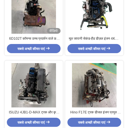
वीडियो
6D102T कॉमन्स उच्च प्रदर्शन वाले छह
मूल जापानी सेकंड-हैंड डीज़ल इंजन 4KH1
सिलेंडर प्रयुक्त डीजल इंजन, प्रयुक्त खुदाई
यूरो 4 इंजन डीज़ल, इज़ुज़ु ट्रकों में प्रयुक्त
सबसे अच्छी कीमत पाएं
मशीन
सबसे अच्छी कीमत पाएं
ISUZU 4JB1-D-MAX ट्रक और कृषि
Hino F17E ट्रक डीजल इंजन प्रयुक्त
वाहन के लिए इस्तेमाल किया जाने वाला
टर्बोचार्ज मोटर 175hp
सबसे अच्छी कीमत पाएं
डीजल इंजन
सबसे अच्छी कीमत पाएं